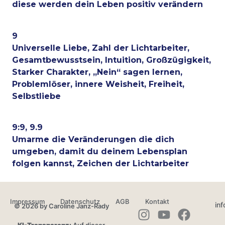
diese werden dein Leben positiv verändern
9
Universelle Liebe, Zahl der Lichtarbeiter,
Gesamtbewusstsein, Intuition, Großzügigkeit,
Starker Charakter, „Nein“ sagen lernen,
Problemlöser, innere Weisheit, Freiheit,
Selbstliebe
9:9, 9.9
Umarme die Veränderungen die dich
umgeben, damit du deinem Lebensplan
folgen kannst, Zeichen der Lichtarbeiter
Impressum
Datenschutz
AGB
Kontakt
in
© 2026 by Caroline Janz-Rady