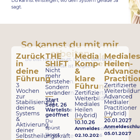
Du kannst einsteigen, wo dein System gerade Ja
sagt.
So kannst du mit mir
arbeiten
Zurück
THE
Mediale
Mediale
Du bist nicht kaputt.
Du bist überlastet.
in
SHIFT
Kompetenz
Heilen-
Stabilität ist möglich!
deine
&
Advance
Nicht
mehr
Führung
klare
Practitio
verstehen.
Führung
3
Zertifizierte
Sondern
Wochen
Weiterbildun
verändern.
Zertifizierte
zur
Advanced
Weiterbildung:
Start
Stabilisierung
Medialer
Mediales
Sept. 26
deines
Practitioner
Heilen
Warteliste
Systems
(Hybrid)
geöffnet
(Hybrid)
&
20.01.2027
Du
10.10.26
Aktivierung
Anmeldeschlu
spürst
Anmeldeschluss:
deiner
05.01.2027
längst
02.10.2026
Selbstheilungskräfte