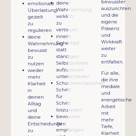
bewusster
deiner
emotionale
auszurichten
Wahrnehmung
Überlastung
und die
wirklich
gezielt
eigene
zu
zu
Präsenz
vertrauen
regulieren
und
innere
deine
Wirkkraft
Sicherheit
Wahrnehmung
weiter
statt
bewusst
zu
ständigen
zu
entfalten.
Selbstzweifels
nutzen
aufzubauen
wieder
Für alle,
unterscheiden
mehr
die ihre
Schutzmechanismen
Klarheit
mediale
Schritt
in
und
für
deinen
energetische
Schritt
Alltag
Arbeit
loszulassen
und
mit
bewusster
deine
mehr
zu
Entscheidungen
Tiefe,
empfangen
zu
Klarheit