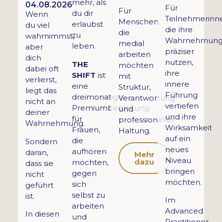
mehr, als
04.08.2026
Für
Für
du dir
Wenn
Teilnehmerinn
Menschen,
erlaubst
du viel
die ihre
die
zu
wahrnimmst,
Wahrnehmun
medial
leben.
aber
präziser
arbeiten
dich
nutzen,
THE
möchten
dabei oft
ihre
SHIFT
ist
mit
verlierst,
innere
eine
Struktur,
liegt das
Führung
dreimonatige
Verantwortung
nicht an
vertiefen
Premiumbegleitung
und
deiner
und ihre
für
professioneller
Wahrnehmung.
Wirksamkeit
Frauen,
Haltung.
auf ein
die
Sondern
neues
aufhören
daran,
Mehr
Niveau
dazu
möchten,
dass sie
bringen
gegen
nicht
möchten.
sich
geführt
selbst zu
ist.
Im
arbeiten
Advanced
In diesen
und
Practitioner