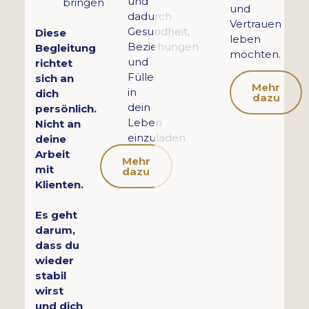
und
bringen
und
dadurch
Vertrauen
Gesundheit,
Diese
leben
Beziehungen
Begleitung
möchten.
und
richtet
Fülle
sich an
Mehr
in
dich
dazu
dein
persönlich.
Leben
Nicht an
einzuladen
deine
Arbeit
Mehr
mit
dazu
Klienten.
Es geht
darum,
dass du
wieder
stabil
wirst
und dich