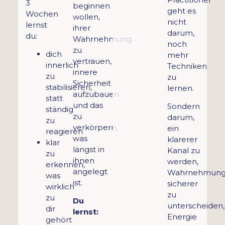
3
beginnen
geht es
Wochen
wollen,
nicht
lernst
ihrer
darum,
du:
Wahrnehmung
noch
zu
dich
mehr
vertrauen,
innerlich
Techniken
innere
zu
zu
Sicherheit
stabilisieren,
lernen.
aufzubauen
statt
und das
Sondern
ständig
zu
darum,
zu
verkörpern,
ein
reagieren
was
klarerer
klar
längst in
Kanal zu
zu
ihnen
werden,
erkennen,
angelegt
Wahrnehmun
was
ist.
sicherer
wirklich
zu
zu
Du
unterscheiden,
dir
lernst:
Energie
gehört