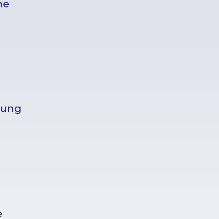
ne
mung
e