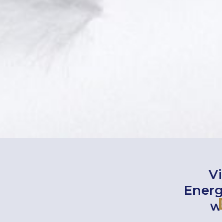
V
Energ
w