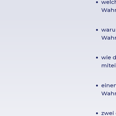
welc
Wahr
warum
Wah
wie 
mite
einen
Wahr
zwei