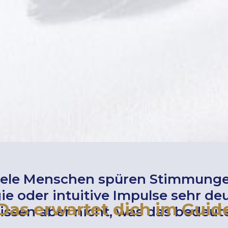
iele Menschen spüren Stimmunge
ie oder intuitive Impulse sehr deu
Das erwartet dich im Guid
issen aber nicht, was das bedeute