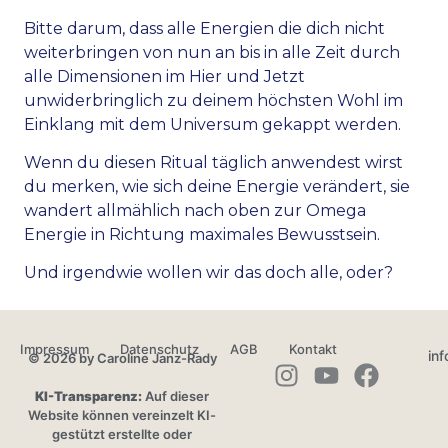
Bitte darum, dass alle Energien die dich nicht
weiterbringen von nun an bis in alle Zeit durch
alle Dimensionen im Hier und Jetzt
unwiderbringlich zu deinem höchsten Wohl im
Einklang mit dem Universum gekappt werden.
Wenn du diesen Ritual täglich anwendest wirst
du merken, wie sich deine Energie verändert, sie
wandert allmählich nach oben zur Omega
Energie in Richtung maximales Bewusstsein.
Und irgendwie wollen wir das doch alle, oder?
Impressum
Datenschutz
AGB
Kontakt
in
© 2026 by Caroline Janz-Rady
KI-Transparenz:
Auf dieser
Website können vereinzelt KI-
gestützt erstellte oder